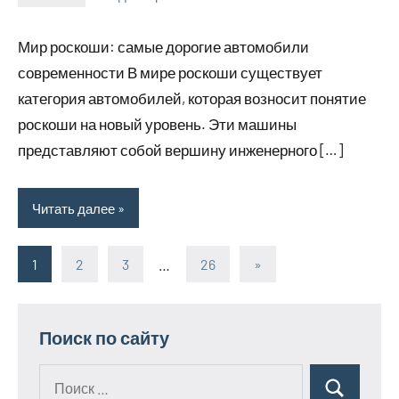
myautoportal
Нет
комментариев
Мир роскоши: самые дорогие автомобили
современности В мире роскоши существует
категория автомобилей, которая возносит понятие
роскоши на новый уровень. Эти машины
представляют собой вершину инженерного […]
Читать далее
1
2
3
…
26
Следующие
»
Пагинация
записи
записей
Поиск по сайту
Поиск