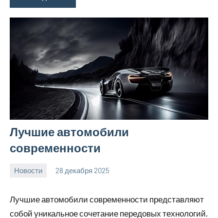
Лучшие автомобили
современности
Новости
28 декабря 2025
myautoportal
Нет
комментариев
Лучшие автомобили современности представляют
собой уникальное сочетание передовых технологий,