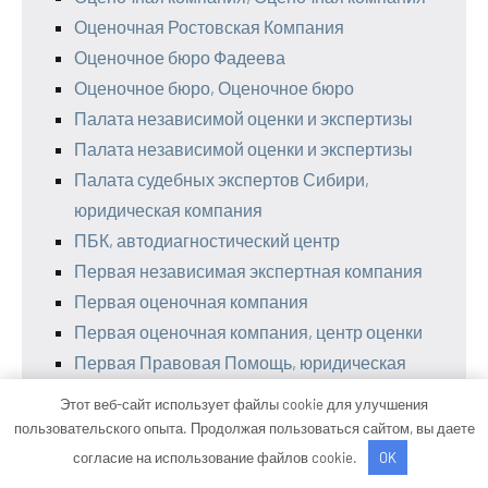
Оценочная Ростовская Компания
Оценочное бюро Фадеева
Оценочное бюро, Оценочное бюро
Палата независимой оценки и экспертизы
Палата независимой оценки и экспертизы
Палата судебных экспертов Сибири,
юридическая компания
ПБК, автодиагностический центр
Первая независимая экспертная компания
Первая оценочная компания
Первая оценочная компания, центр оценки
Первая Правовая Помощь, юридическая
компания
Этот веб-сайт использует файлы cookie для улучшения
Пермский центр автоэкспертиз
пользовательского опыта. Продолжая пользоваться сайтом, вы даете
Пермский центр комплексных решений
согласие на использование файлов cookie.
OK
Платинум, экспертно-оценочная компания